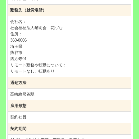
採用情報（生活支援員・中途）
勤務先（就労場所）
採用情報（生活支援員・パート）
会社名：
社会福祉法人黎明会 花づな
採用情報（看護職員・中途）
住所：
360-0006
採用情報（生活支援員・パート）若草苑・スマイルケ
埼玉県
アセンター
熊谷市
四方寺91
新型コロナウイルス感染者情報
リモート勤務や転勤について：
リモートなし、転勤あり
個人情報保護に関する規程等
通勤方法
採用情報（世話人・パート）ケアホーム上川上
高崎線熊谷駅
雇用形態
看護師・パート
契約社員
契約期間